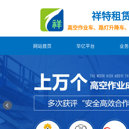
祥特租
高空作业车、路灯升降车、
网站首页
华亿平台
业务