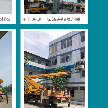
户外作业
华亿（中国）一站式服务平台娱乐场维修保养