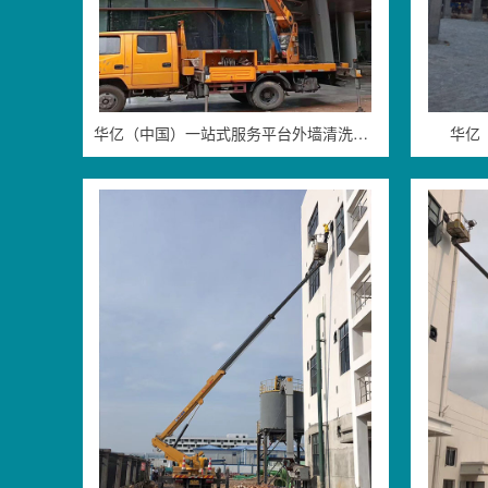
华亿（中国）一站式服务平台外墙清洗作业
华亿