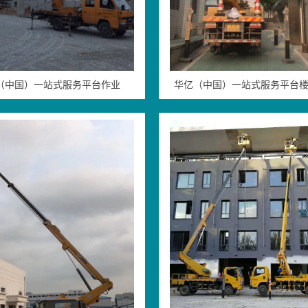
（中国）一站式服务平台作业
华亿（中国）一站式服务平台