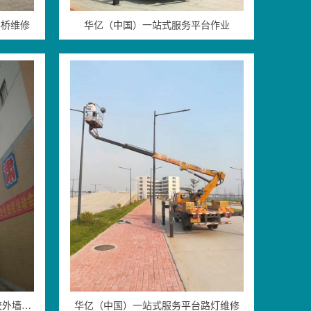
路桥维修
华亿（中国）一站式服务平台作业
华亿（中国）一站式服务平台学校外墙作业
华亿（中国）一站式服务平台路灯维修