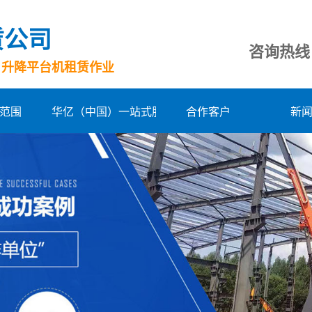
赁公司
咨询热线
升降平台机租赁作业
范围
华亿（中国）一站式服务平台作业
合作客户
新