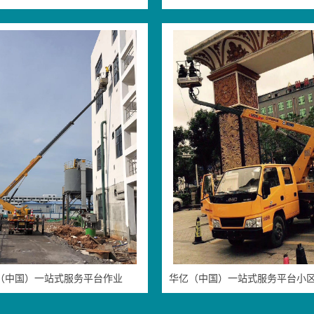
（中国）一站式服务平台作业