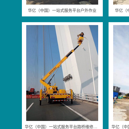
华亿（中国）一站式服务平台户外作业
华亿（
华亿（中国）一站式服务平台路桥维修作业