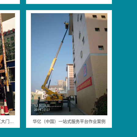
华亿（中国）一站式服务平台作业案例
华亿（中国）一站式服务平台小区大门维修