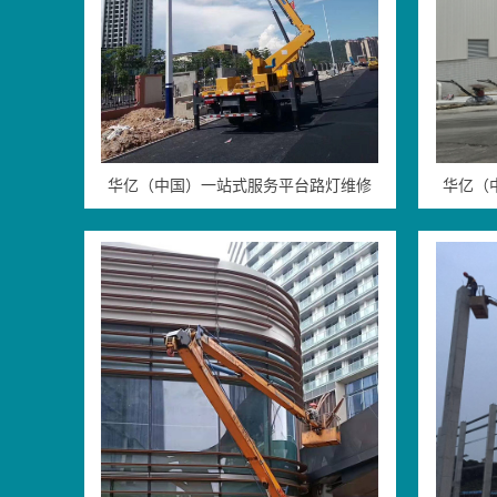
华亿（中国）一站式服务平台路灯维修
华亿（