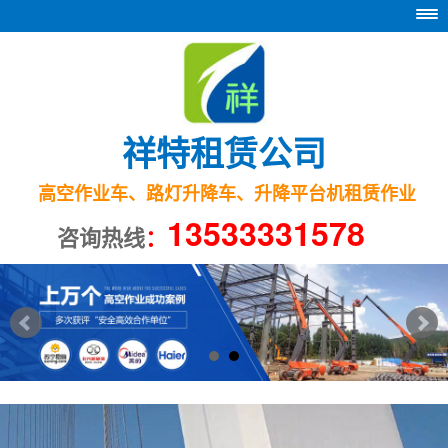
网站首页
华亿平台
祥特租赁公司
高空作业车、路灯升降车、升降平台机租赁作业
业务范围
13533331578
咨询热线
：
华亿（中国）一站式服务平台作业
合作客户
新闻信息