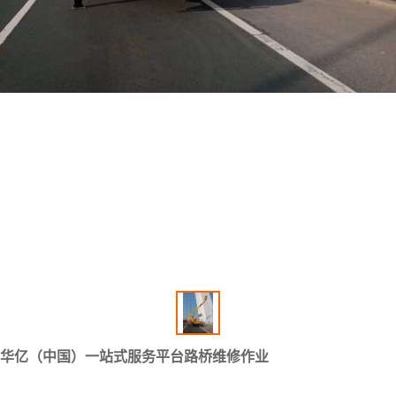
华亿（中国）一站式服务平台路桥维修作业