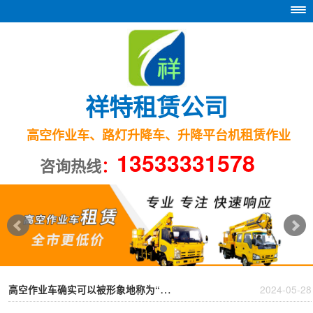
网站首页
华亿平台
祥特租赁公司
高空作业车、路灯升降车、升降平台机租赁作业
业务范围
13533331578
咨询热线
：
华亿（中国）一站式服务平台作业
合作客户
新闻信息
高
空作业车确实可以被形象地称为“高空神器”
2024-05-28