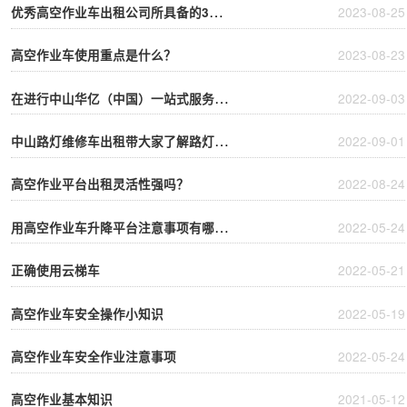
行业动态
优
秀高空作业车出租公司所具备的3个条件
2023-08-25
2023-08-23
高空作业车使用重点是什么？
联系华亿（中国）一站式服务平台
在
进行中山华亿（中国）一站式服务平台出租维护过程中需要注意哪些要点？
2022-09-03
中
山路灯维修车出租带大家了解路灯维修车保养知识
2022-09-01
2022-08-24
高空作业平台出租灵活性强吗？
用
高空作业车升降平台注意事项有哪些?
2022-05-24
2022-05-21
正确使用云梯车
2022-05-19
高空作业车安全操作小知识
2022-05-24
高空作业车安全作业注意事项
2021-05-12
高空作业基本知识