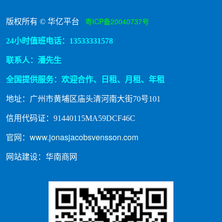
粤ICP备20040737号​
版权所有 © 华亿平台
24小时值班电话：13533331578
联系人：潘先生
全国提供服务：欢迎合作、日租、月租、年租
地址：广州市黄埔区庙头清河南大街70号101
信用代码证：91440115MA59DCF46C
www.jonasjacobsvensson.com
官网：
网站建设：
华南商网